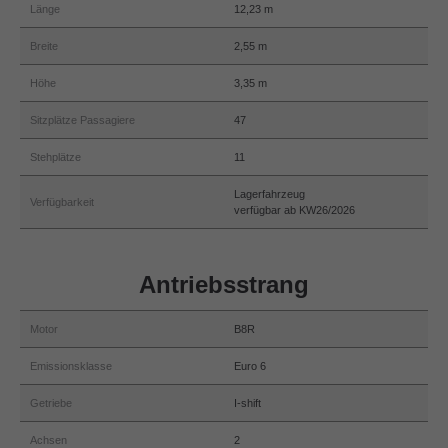
Länge
12,23 m
Breite
2,55 m
Höhe
3,35 m
Sitzplätze Passagiere
47
Stehplätze
11
Lagerfahrzeug
Verfügbarkeit
verfügbar ab KW26/2026
Antriebsstrang
Motor
B8R
Emissionsklasse
Euro 6
Getriebe
I-shift
Achsen
2