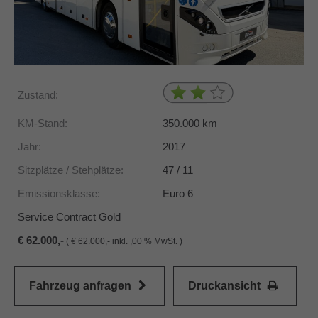
Zustand:
KM-Stand:
350.000
km
Jahr:
2017
Sitzplätze / Stehplätze:
47 / 11
Emissionsklasse:
Euro 6
Service Contract Gold
62.000,-
(
62.000,- inkl. ,00 % MwSt. )
Fahrzeug anfragen
Druckansicht