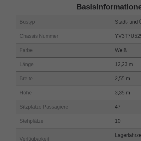
Basisinformation
Bustyp
Stadt- und
Chassis Nummer
YV3T7U52
Farbe
Weiß
Länge
12,23 m
Breite
2,55 m
Höhe
3,35 m
Sitzplätze Passagiere
47
Stehplätze
10
Lagerfahrz
Verfügbarkeit