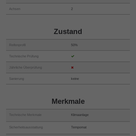
Achsen
2
Zustand
Reifenprofil
50%
Technische Prüfung
Jährliche Überprüfung
Sanierung
keine
Merkmale
Technische Merkmale
Klimaanlage
Sicherheitsausstattung
Tempomat