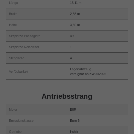
Länge
13,11 m
Breite
2,55 m
Höhe
3,60 m
Sitzplätze Passagiere
49
Sitzplätze Reiseleiter
1
Stehplätze
4
Lagerfahrzeug
Verfügbarkeit
verfügbar ab KW26/2026
Antriebsstrang
Motor
B8R
Emissionsklasse
Euro 6
Getriebe
I-shift