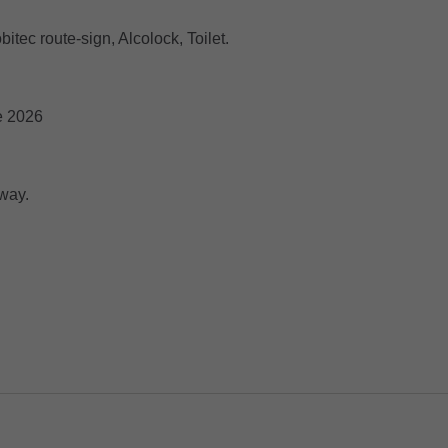
tec route-sign, Alcolock, Toilet.
e 2026
way.