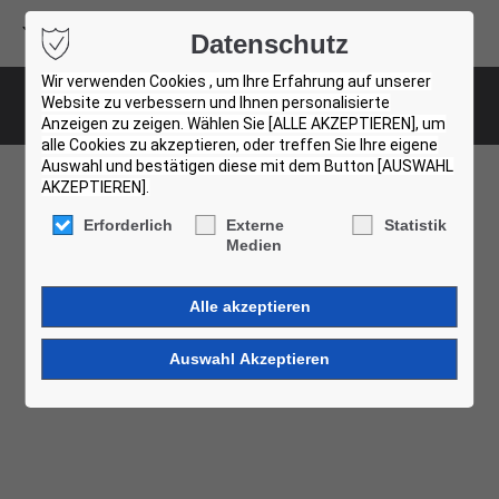
Volvo Buses
Datenschutz
USED BUS FINDER
Wir verwenden Cookies , um Ihre Erfahrung auf unserer
Website zu verbessern und Ihnen personalisierte
Gebrauchtbus-Zentren
Anzeigen zu zeigen. Wählen Sie [ALLE AKZEPTIEREN], um
alle Cookies zu akzeptieren, oder treffen Sie Ihre eigene
Auswahl und bestätigen diese mit dem Button [AUSWAHL
AKZEPTIEREN].
Gebrauchtbus Zentren
Erforderlich
Externe
Statistik
Medien
Besucher willkommen!
Zögern Sie nicht, uns zu kontaktieren und einen Termin
zu vereinbaren, damit Sie Ihren nächsten Autobus live
erleben können.