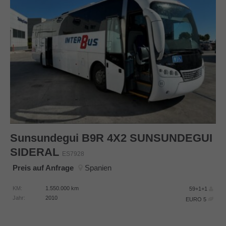
Sunsundegui
B9R 4X2 SUNSUNDEGUI
SIDERAL
ES7928
Preis auf Anfrage
Spanien
KM:
1.550.000
km
59+1+1
Jahr:
2010
EURO 5