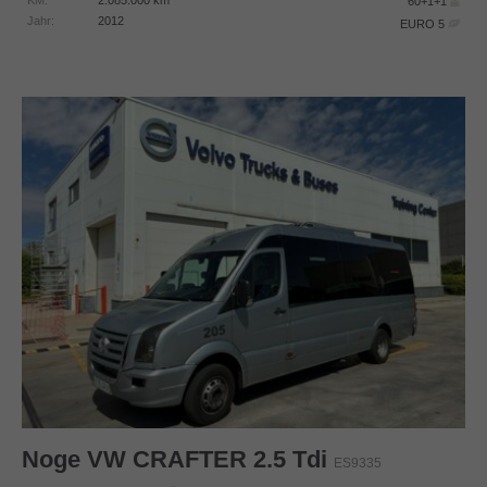
60+1+1
Jahr:
2012
EURO 5
Noge
VW CRAFTER 2.5 Tdi
ES9335