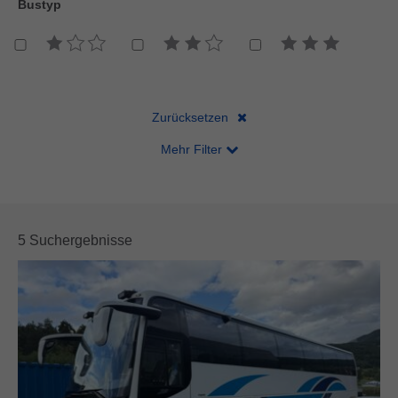
Bustyp
Aufbau
Achsen
Länge
Emission
Zurücksetzen
Mehr Filter
5 Suchergebnisse