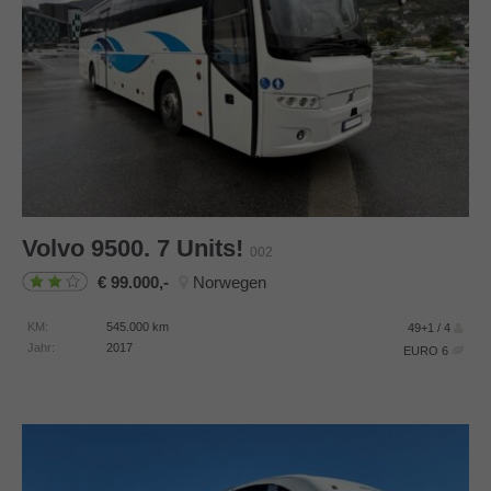
Volvo
9500. 7 Units!
002
99.000,-
Norwegen
KM:
545.000
km
49+1 / 4
Jahr:
2017
EURO 6