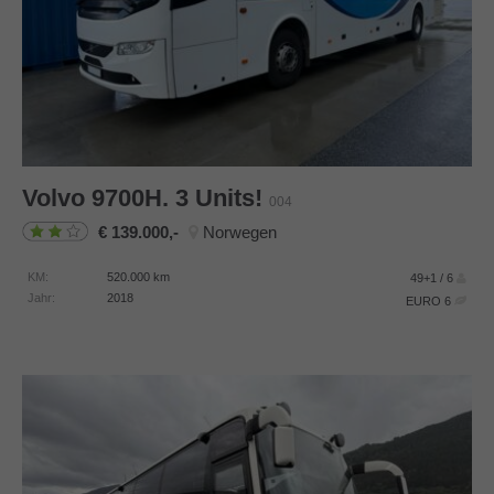
Volvo
9700H. 3 Units!
004
139.000,-
Norwegen
KM:
520.000
km
49+1 / 6
Jahr:
2018
EURO 6