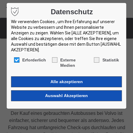
Volvo Buses
Datenschutz
USED BUS FINDER
Wir verwenden Cookies , um Ihre Erfahrung auf unserer
Website zu verbessern und Ihnen personalisierte
Liste aller Gebrauchtbusse
Anzeigen zu zeigen. Wählen Sie [ALLE AKZEPTIEREN], um
alle Cookies zu akzeptieren, oder treffen Sie Ihre eigene
Auswahl und bestätigen diese mit dem Button [AUSWAHL
AKZEPTIEREN].
Finden Sie Ihren
Erforderlich
Externe
Statistik
Medien
Gebrauchtbus
Zertifiziert von Volvo
Der Kauf eines gebrauchten Autobusses bei Volvo ist
einfacher, sicherer und bequemer als anderswo. Jedes
Fahrzeug hat umfangreiche Check-ups durchlaufen und