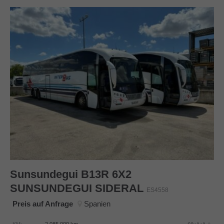
Sunsundegui
B13R 6X2
SUNSUNDEGUI SIDERAL
ES4558
Preis auf Anfrage
Spanien
KM:
2.085.000
km