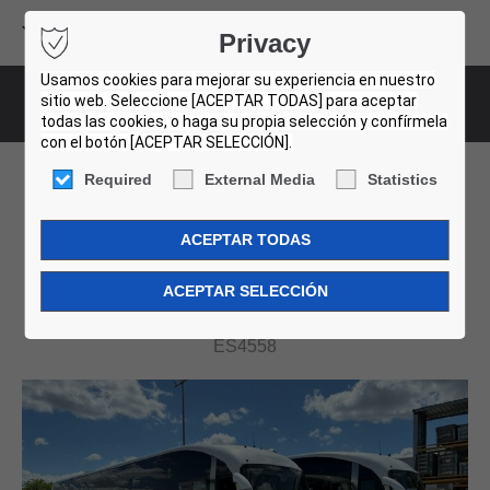
Volvo Buses
Privacy
USED BUS FINDER
Usamos cookies para mejorar su experiencia en nuestro
sitio web. Seleccione [ACEPTAR TODAS] para aceptar
Bus-Details
todas las cookies, o haga su propia selección y confírmela
con el botón [ACEPTAR SELECCIÓN].
Required
External Media
Statistics
Sunsundegui B13R 6X2
SUNSUNDEGUI SIDERAL
ES4558