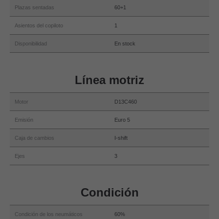
Plazas sentadas
60+1
Asientos del copiloto
1
Disponibilidad
En stock
Línea motriz
Motor
D13C460
Emisión
Euro 5
Caja de cambios
I-shift
Ejes
3
Condición
Condición de los neumáticos
60%