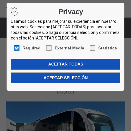
Volvo Buses
Privacy
USED BUS FINDER
Usamos cookies para mejorar su experiencia en nuestro
sitio web. Seleccione [ACEPTAR TODAS] para aceptar
Bus-Details
todas las cookies, o haga su propia selección y confírmela
con el botón [ACEPTAR SELECCIÓN].
Required
External Media
Statistics
Sunsundegui B9R 4X2
SUNSUNDEGUI SIDERAL
ES7928