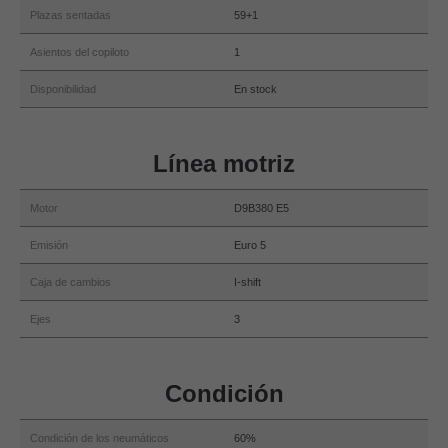
Plazas sentadas
59+1
Asientos del copiloto
1
Disponibilidad
En stock
Línea motriz
Motor
D9B380 E5
Emisión
Euro 5
Caja de cambios
I-shift
Ejes
3
Condición
Condición de los neumáticos
60%