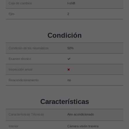
Caja de cambios
I-shift
Ejes
2
Condición
Condición de los neumáticos
50%
Examen técnico
Inspección anual
Reacondicionamiento
no
Características
Características Técnicas
Aire acondicionado
Interior
Cámara visión trasera