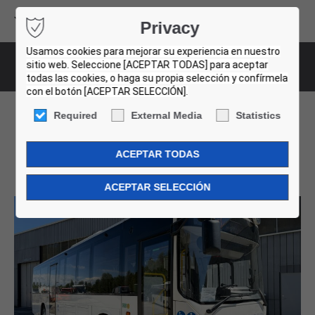
Volvo Buses
Privacy
USED BUS FINDER
Usamos cookies para mejorar su experiencia en nuestro
sitio web. Seleccione [ACEPTAR TODAS] para aceptar
Bus-Details
todas las cookies, o haga su propia selección y confírmela
con el botón [ACEPTAR SELECCIÓN].
Required
External Media
Statistics
Volvo 8900. 19 Units!
001