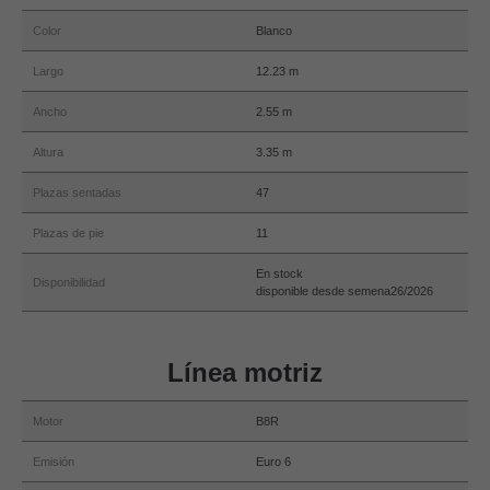
Color
Blanco
Largo
12.23 m
Ancho
2.55 m
Altura
3.35 m
Plazas sentadas
47
Plazas de pie
11
En stock
Disponibilidad
disponible desde semena26/2026
Línea motriz
Motor
B8R
Emisión
Euro 6