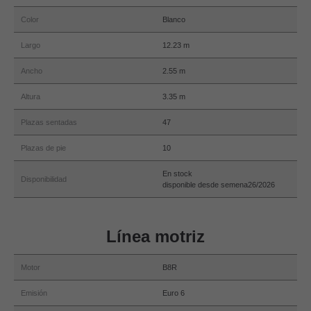
Color
Blanco
Largo
12.23 m
Ancho
2.55 m
Altura
3.35 m
Plazas sentadas
47
Plazas de pie
10
En stock
Disponibilidad
disponible desde semena26/2026
Línea motriz
Motor
B8R
Emisión
Euro 6