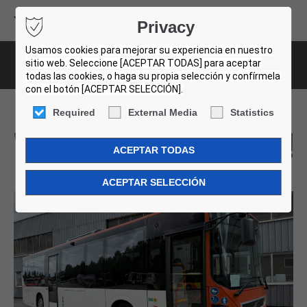
Volvo Buses
Privacy
USED BUS FINDER
Usamos cookies para mejorar su experiencia en nuestro
sitio web. Seleccione [ACEPTAR TODAS] para aceptar
Bus-Details
todas las cookies, o haga su propia selección y confírmela
con el botón [ACEPTAR SELECCIÓN].
Required
External Media
Statistics
Volvo 8900. 12,2m. 29 Units!
003