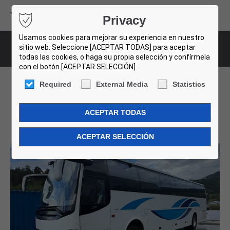
Volvo Buses
Privacy
USED BUS FINDER
Usamos cookies para mejorar su experiencia en nuestro
sitio web. Seleccione [ACEPTAR TODAS] para aceptar
Bus-Details
todas las cookies, o haga su propia selección y confírmela
con el botón [ACEPTAR SELECCIÓN].
Required
External Media
Statistics
Volvo 9700H. 3 Units!
004