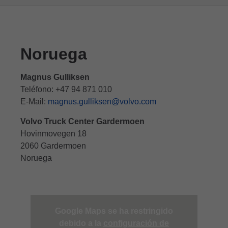
Noruega
Magnus Gulliksen
Teléfono: +47 94 871 010
E-Mail:
magnus.gulliksen@volvo.com
Volvo Truck Center Gardermoen
Hovinmovegen 18
2060 Gardermoen
Noruega
Google Maps se ha restringido
debido a la
configuración de