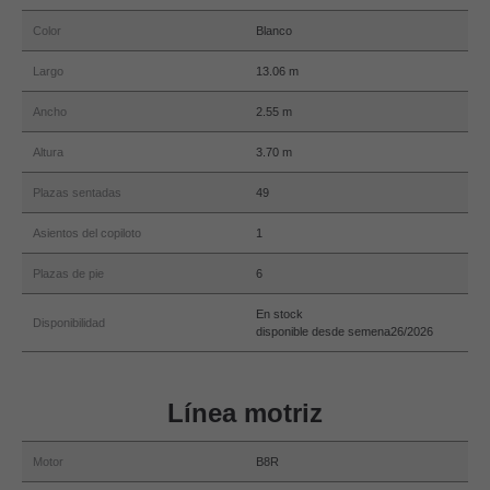
Color
Blanco
Largo
13.06 m
Ancho
2.55 m
Altura
3.70 m
Plazas sentadas
49
Asientos del copiloto
1
Plazas de pie
6
En stock
Disponibilidad
disponible desde semena26/2026
Línea motriz
Motor
B8R