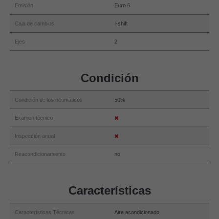
Emisión
Euro 6
Caja de cambios
I-shift
Ejes
2
Condición
Condición de los neumáticos
50%
Examen técnico
Inspección anual
Reacondicionamiento
no
Características
Características Técnicas
Aire acondicionado