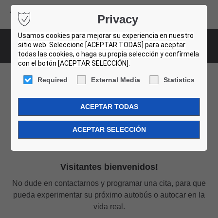
Volvo Buses
Privacy
USED BUS FINDER
Usamos cookies para mejorar su experiencia en nuestro
sitio web. Seleccione [ACEPTAR TODAS] para aceptar
Centros de autobuses usados
todas las cookies, o haga su propia selección y confírmela
con el botón [ACEPTAR SELECCIÓN].
Required
External Media
Statistics
Centros de autobuses
usados
Visitantes bienvenidos!
No dude en contactarnos y programar una cita, para que
pueda experimentar su próximo autobús o autocar en la
vida real.