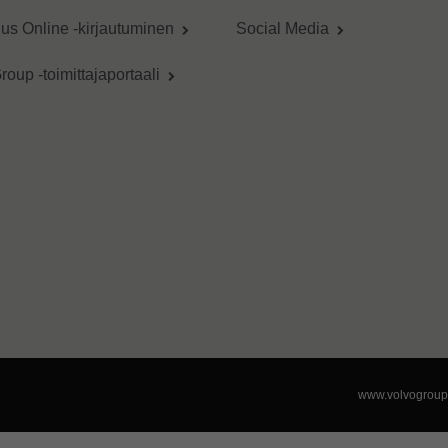
us Online -kirjautuminen
Social Media
roup -toimittajaportaali
www.volvogrou