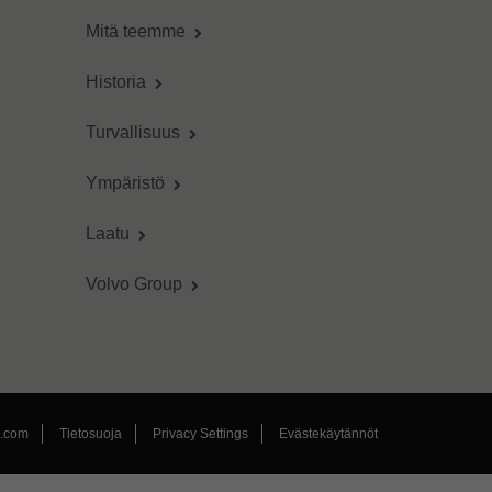
Mitä teemme
Historia
Turvallisuus
Ympäristö
Laatu
Volvo Group
p.com
Tietosuoja
Privacy Settings
Evästekäytännöt