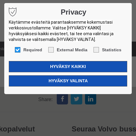
Privacy
Käytämme evästeitä parantaaksemme kokemustasi
verkkosivustollamme. Valitse [HYVÄKSY KAIKKI]
hyväksyäksesi kaikki evästeet, tai tee oma valintasi ja
vahvista se valitsemalla [HYVÄKSY VALINTA].
ista
Luokitusjärjestelmä
Käytettyjen linja-autojen toimipisteet
Required
External Media
Statistics
Share:
kopalvelut
Seuraa Volvo buss