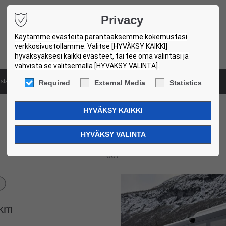
Privacy
Käytämme evästeitä parantaaksemme kokemustasi
verkkosivustollamme. Valitse [HYVÄKSY KAIKKI]
hyväksyäksesi kaikki evästeet, tai tee oma valintasi ja
vahvista se valitsemalla [HYVÄKSY VALINTA].
ista
Luokitusjärjestelmä
Käytettyjen linja-autojen toimipisteet
Required
External Media
Statistics
Volvo 8900. 12,2m. 3 Units!
007
km