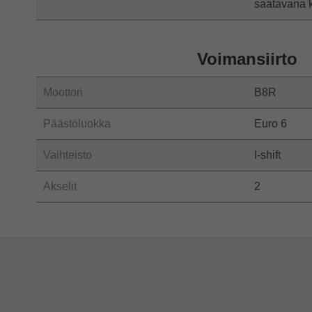
saatavana k
Voimansiirto
Moottori
B8R
Päästöluokka
Euro 6
Vaihteisto
I-shift
Akselit
2