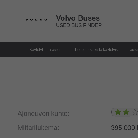
Volvo Buses
USED BUS FINDER
Käytetyt linja-autot
Luettelo kaikista käytetyistä linja-auto
Ajoneuvon kunto:
Mittarilukema:
395.000