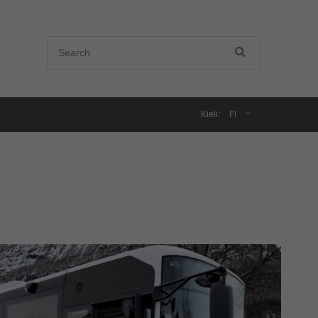
Kieli:
FI