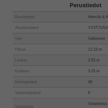
Perustiedot
Bussityyppi
Intercity & 
Alustanumero
YV3T7U52
Väri
Valkoinen
Pituus
12.23 m
Leveys
2.55 m
Korkeus
3.35 m
Istumapaikat
49
Seisomapaikat
9
Varastossa
Saatavuus