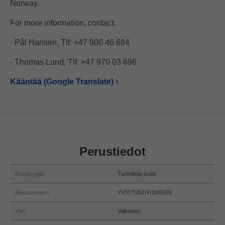
Norway.
For more information, contact:
- Pål Hansen, Tlf: +47 900 46 684
- Thomas Lund, Tlf: +47 970 03 696
Kääntää (Google Translate)
Perustiedot
Bussityyppi
Turistilinja-autot
Alustanumero
YV3T7U527H1185939
Väri
Valkoinen