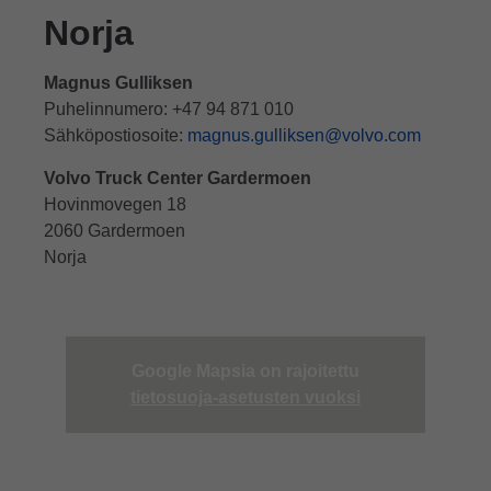
Norja
Magnus Gulliksen
Puhelinnumero: +47 94 871 010
Sähköpostiosoite:
magnus.gulliksen@volvo.com
Volvo Truck Center Gardermoen
Hovinmovegen 18
2060 Gardermoen
Norja
Google Mapsia on rajoitettu
tietosuoja-asetusten vuoksi