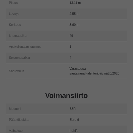
Pituus
13.11 m
Leveys
2.55 m
Korkeus
3.60 m
Istumapaikat
49
Apukuljettajan istuimet
1
Seisomapaikat
4
Varastossa
Saatavuus
saatavana kalenteripäivinä26/2026
Voimansiirto
Moottori
B8R
Päästöluokka
Euro 6
Vaihteisto
I-shift