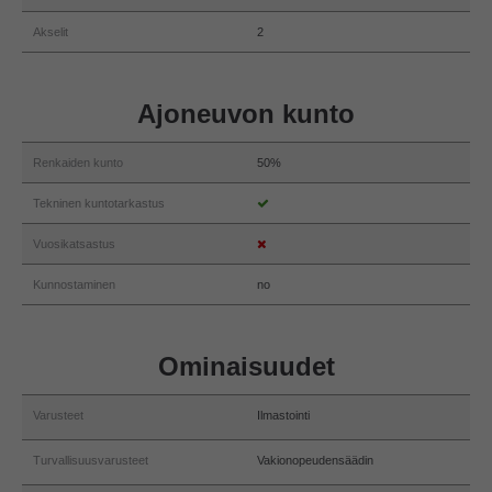
Akselit
2
Ajoneuvon kunto
Renkaiden kunto
50%
Tekninen kuntotarkastus
Vuosikatsastus
Kunnostaminen
no
Ominaisuudet
Varusteet
Ilmastointi
Turvallisuusvarusteet
Vakionopeudensäädin