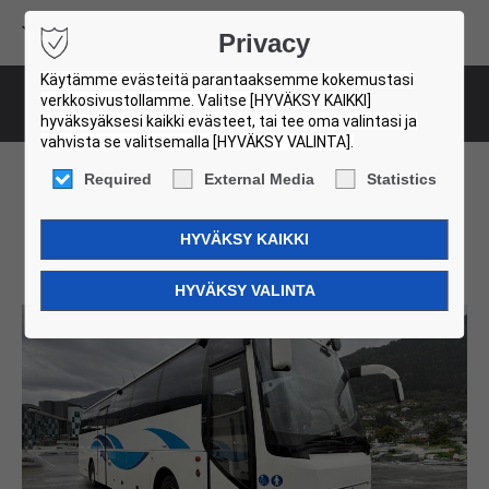
Volvo Buses
Privacy
USED BUS FINDER
Käytämme evästeitä parantaaksemme kokemustasi
verkkosivustollamme. Valitse [HYVÄKSY KAIKKI]
Bus-Details
hyväksyäksesi kaikki evästeet, tai tee oma valintasi ja
vahvista se valitsemalla [HYVÄKSY VALINTA].
Required
External Media
Statistics
Volvo 9500. 7 Units!
002