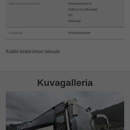
Matkustamovarusteet
Peruutuskamera
Kallistuvat selkänojat
WC
Käsinojat
Lisäykset
Pyörätuolinostin
Kaikki tiedot ilman takuuta
Kuvagalleria