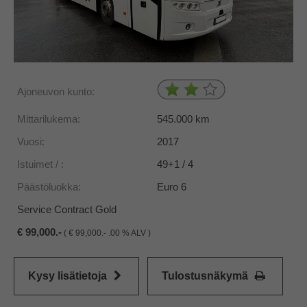
Ajoneuvon kunto:
Mittarilukema:
545.000
km
Vuosi:
2017
Istuimet / :
49+1 / 4
Päästöluokka:
Euro 6
Service Contract Gold
99,000.-
(
99,000.- .00 % ALV )
Kysy lisätietoja
Tulostusnäkymä