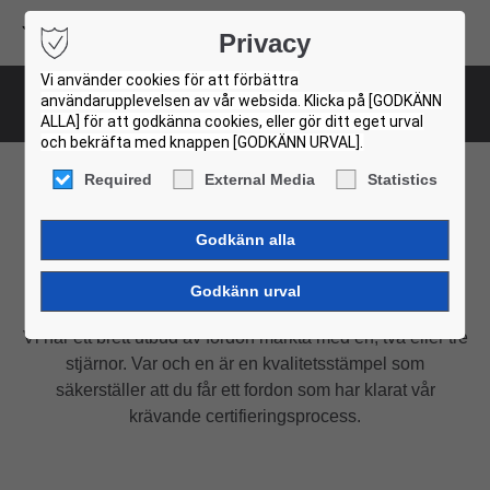
Volvo Buses
Privacy
USED BUS FINDER
Vi använder cookies för att förbättra
användarupplevelsen av vår websida. Klicka på [GODKÄNN
Betygsättningssystem
ALLA] för att godkänna cookies, eller gör ditt eget urval
och bekräfta med knappen [GODKÄNN URVAL].
Required
External Media
Statistics
Vårt betygssystem
Kvalitetssäkrad av Volvos experter
Vi har ett brett utbud av fordon märkta med en, två eller tre
stjärnor. Var och en är en kvalitetsstämpel som
säkerställer att du får ett fordon som har klarat vår
krävande certifieringsprocess.