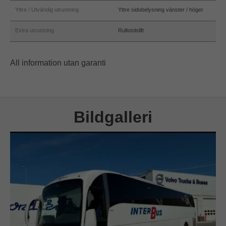
Yttre / Utvändig utrustning
Yttre sidobelysning vänster / höger
Extra utrustning
Rullstolslift
All information utan garanti
Bildgalleri