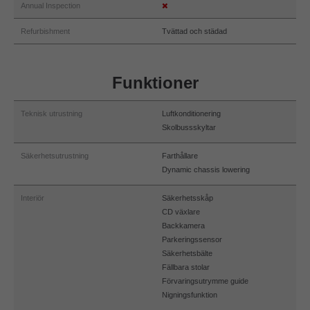
Annual Inspection
Refurbishment
Tvättad och städad
Funktioner
Teknisk utrustning
Luftkonditionering
Skolbussskyltar
Säkerhetsutrustning
Farthållare
Dynamic chassis lowering
Interiör
Säkerhetsskåp
CD växlare
Backkamera
Parkeringssensor
Säkerhetsbälte
Fällbara stolar
Förvaringsutrymme guide
Nigningsfunktion