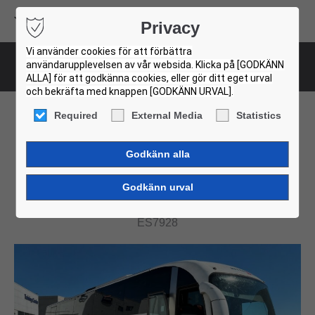
Volvo Buses
Privacy
USED BUS FINDER
Vi använder cookies för att förbättra
användarupplevelsen av vår websida. Klicka på [GODKÄNN
Bus-Details
ALLA] för att godkänna cookies, eller gör ditt eget urval
och bekräfta med knappen [GODKÄNN URVAL].
Required
External Media
Statistics
Sunsundegui B9R 4X2
SUNSUNDEGUI SIDERAL
ES7928