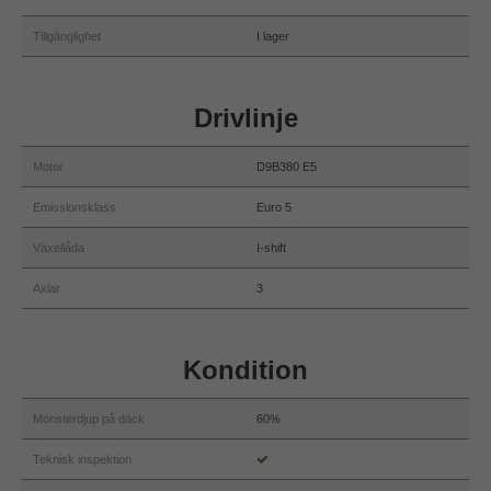
Tillgänglighet
I lager
Drivlinje
Motor
D9B380 E5
Emissionsklass
Euro 5
Växellåda
I-shift
Axlar
3
Kondition
Mönsterdjup på däck
60%
Teknisk inspektion