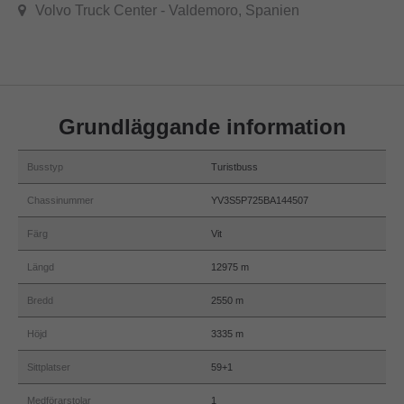
Volvo Truck Center - Valdemoro, Spanien
Grundläggande information
Busstyp
Turistbuss
Chassinummer
YV3S5P725BA144507
Färg
Vit
Längd
12975 m
Bredd
2550 m
Höjd
3335 m
Sittplatser
59+1
Medförarstolar
1