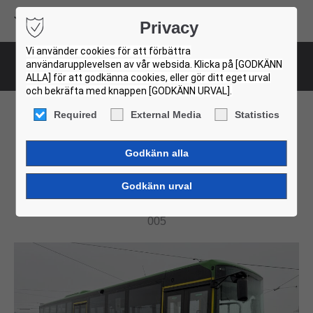
Volvo Buses
Privacy
USED BUS FINDER
Vi använder cookies för att förbättra
användarupplevelsen av vår websida. Klicka på [GODKÄNN
Bus-Details
ALLA] för att godkänna cookies, eller gör ditt eget urval
och bekräfta med knappen [GODKÄNN URVAL].
Required
External Media
Statistics
Volvo Volvo 8900 LE. 38
Units!
005