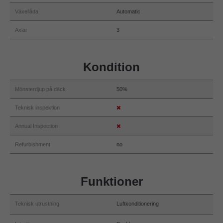
Växellåda
Automatic
Axlar
3
Kondition
Mönsterdjup på däck
50%
Teknisk inspektion
Annual Inspection
Refurbishment
no
Funktioner
Teknisk utrustning
Luftkonditionering