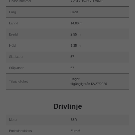
Chassinummer
YV3T7U528G1179615
Färg
Grön
Längd
14.80 m
Bredd
2.55 m
Höjd
3.35 m
Sittplatser
57
Ståplatser
67
I lager
Tillgänglighet
tillgänglig från KV27/2026
Drivlinje
Motor
B8R
Emissionsklass
Euro 6