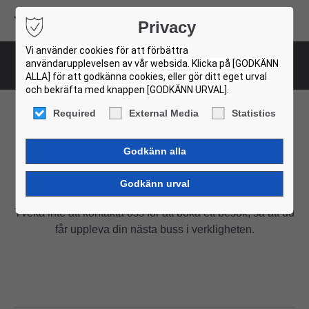
Volvo Buses
Privacy
USED BUS FINDER
Vi använder cookies för att förbättra
användarupplevelsen av vår websida. Klicka på [GODKÄNN
Used bus centers
ALLA] för att godkänna cookies, eller gör ditt eget urval
och bekräfta med knappen [GODKÄNN URVAL].
Required
External Media
Statistics
Used bus centers
Besökare Välkomna!
Tveka inte att kontakta oss för att boka ett besök, så att du
får uppleva din nästa buss i verkligheten.