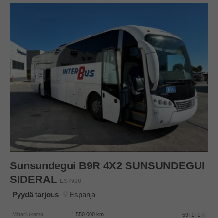
Sunsundegui
B9R 4X2 SUNSUNDEGUI
SIDERAL
ES7928
Pyydä tarjous
Espanja
Mittarilukema:
1.550.000
km
59+1+1