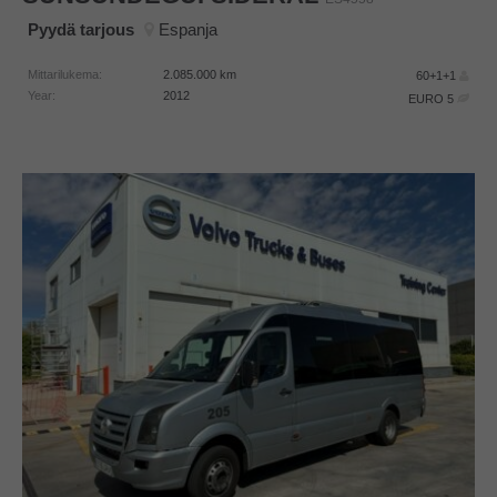
Pyydä tarjous
Espanja
Mittarilukema:
2.085.000
km
60+1+1
Year:
2012
EURO 5