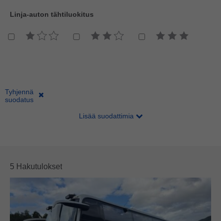
Linja-auton tähtiluokitus
Kori
Akselit
Pituus
Päästöluokka
Tyhjennä
suodatus
Lisää suodattimia
5 Hakutulokset