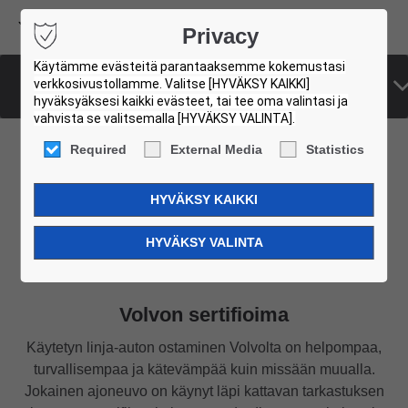
Volvo Buses
Privacy
USED BUS FINDER
Käytämme evästeitä parantaaksemme kokemustasi
Luettelo kaikista käytetyistä linja-autoista
verkkosivustollamme. Valitse [HYVÄKSY KAIKKI]
hyväksyäksesi kaikki evästeet, tai tee oma valintasi ja
vahvista se valitsemalla [HYVÄKSY VALINTA].
Required
External Media
Statistics
Löydä käytetty linja-
auto sinulle
Volvon sertifioima
Käytetyn linja-auton ostaminen Volvolta on helpompaa,
turvallisempaa ja kätevämpää kuin missään muualla.
Jokainen ajoneuvo on käynyt läpi kattavan tarkastuksen