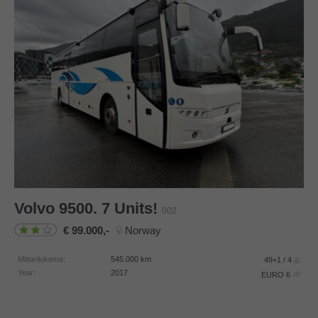
Volvo
9500. 7 Units!
002
99.000,-
Norway
Mittarilukema:
545.000
km
49+1 / 4
Year:
2017
EURO 6