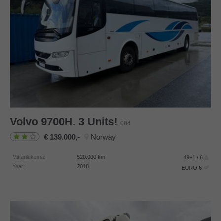
Volvo
9700H. 3 Units!
004
139.000,-
Norway
Mittarilukema:
520.000
km
49+1 / 6
Year:
2018
EURO 6