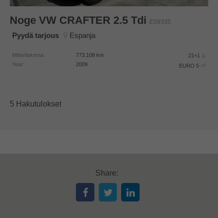
Noge
VW CRAFTER 2.5 Tdi
ES9335
Pyydä tarjous
Espanja
Mittarilukema:
773.108
km
21+1
Year:
2009
EURO 5
5 Hakutulokset
Share: