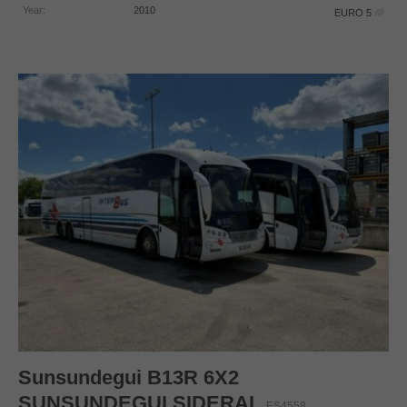
Year:
2010
EURO 5
Sunsundegui
B13R 6X2
SUNSUNDEGUI SIDERAL
ES4558